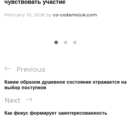
чувствовать участие
February 10, 2026
by
co-codamoluk.com
Post
Previous
Previous
navigation
Post
Каким образом душевное состояние отражается на
выбор поступков
Next
Next
Post
Как фокус формирует заинтересованность